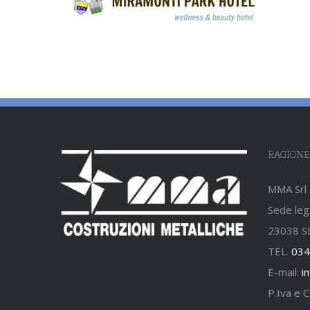
RAGIONE
MMA Srl
Sede lega
23038 S
TEL.
034
E-mail:
i
P.Iva e 