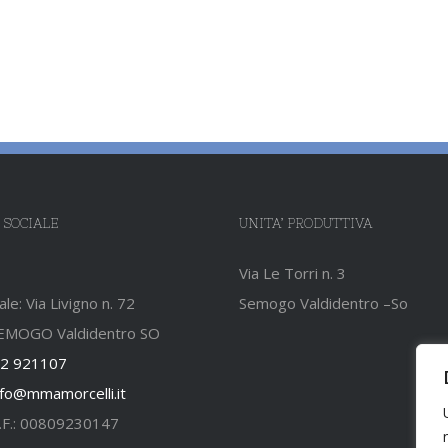
 SOCIALE
UNITA’ PRODUTTIVA
Via Le Torri n. 3
le: Via Livigno n. 72
Semogo Valdidentro –So
EMOGO Valdidentro SO
2 921107
nfo@mmamorcelli.it
C.F.: 00809230147