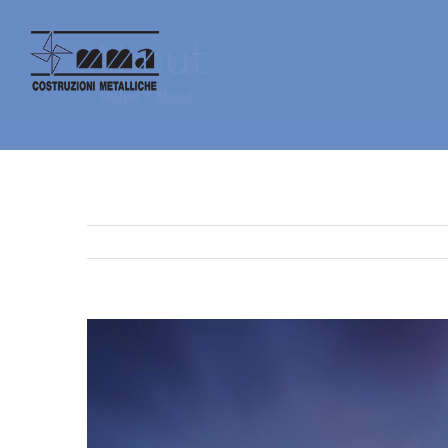
About
Home
/
About