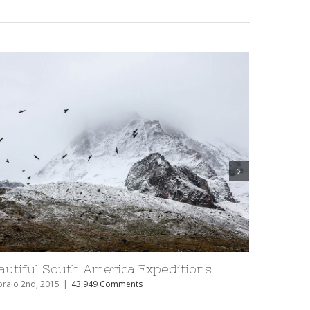
t Visit
Places to Visit in Iceland
Febbraio 2nd, 2015
|
41.034 Comments