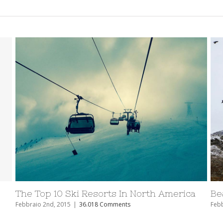
peditions
Top 10 Mountain Retreats You Mus
Febbraio 2nd, 2015
|
48.199 Comments