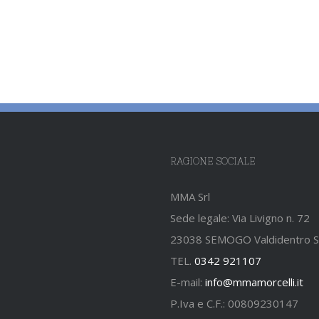
RAGIONE SOCIALE
MMA Srl
Sede legale: Via Livigno n. 72
23038 SEMOGO Valdidentro 
TEL.
0342 921107
E-mail:
info@mmamorcelli.it
P.Iva e C.F.: 00809230147