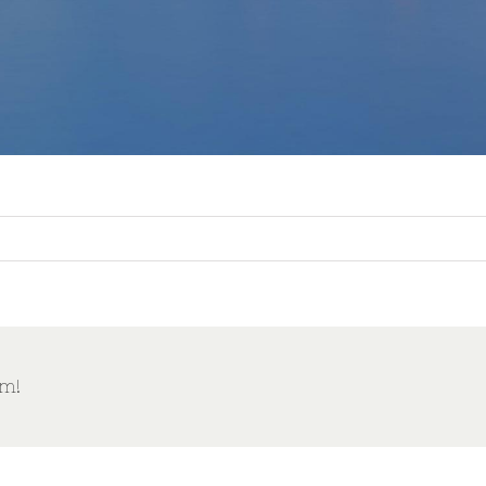
su
About
rm!